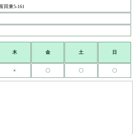
田東5-161
木
金
土
日
×
〇
〇
〇