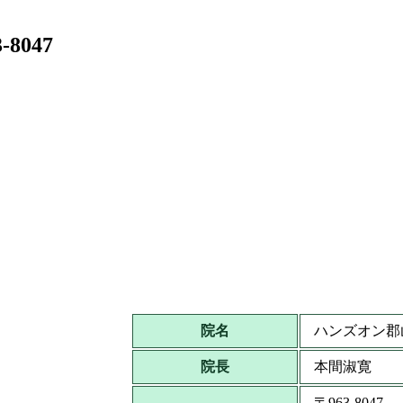
-8047
院名
ハンズオン郡
院長
本間淑寛
〒963-8047