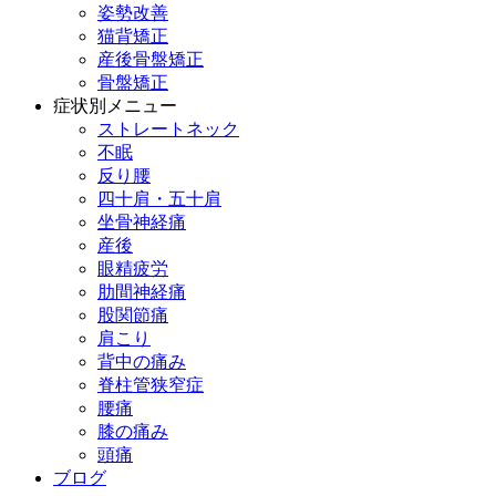
姿勢改善
猫背矯正
産後骨盤矯正
骨盤矯正
症状別メニュー
ストレートネック
不眠
反り腰
四十肩・五十肩
坐骨神経痛
産後
眼精疲労
肋間神経痛
股関節痛
肩こり
背中の痛み
脊柱管狭窄症
腰痛
膝の痛み
頭痛
ブログ